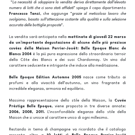
“
La necessità di sdoppiare la vendita deriva direttamente dall’elevato
numero di lotti che ci sono stati affidati
” spiega il capo dipartimento
Francesco Tanzi
, che aggiunge “
grazie al meticoloso lavoro che
svolgiamo, basato sull’attenzione costante alla qualità e sulla selezione
accurata delle bottiglie proposte
”.
La vendita sarà anticipata nella
mattinata di giovedì 22 marzo
da un’importante degustazione di alcune delle più preziose
cuvées della Maison Perrier-Jouët: Belle Epoque Blanc de
Blancs 2004
è la più pura espressione dello straordinario terroir
della Côte des Blancs e dei suoi Chardonnay. Un vino dal
carattere seducente e intrigante che induce alla meditazione.
Belle Epoque Edition Automne 2005
nasce come tributo ai
profumi e alla vivacità dell’autunno, un vino fragrante di
incredibile eleganza, armonia ed equilibrio.
Massima rappresentazione dello stile della Maison, la
Cuvée
Préstige Belle Epoque,
viene proposta in tre diverse annate:
2006, 2008, 2011.
L’inconfondibile eleganza dello stile della
Maison che si unisce al carattere unico di ogni millesimo.
Restando in tema di champagne va ricordato che il catalogo