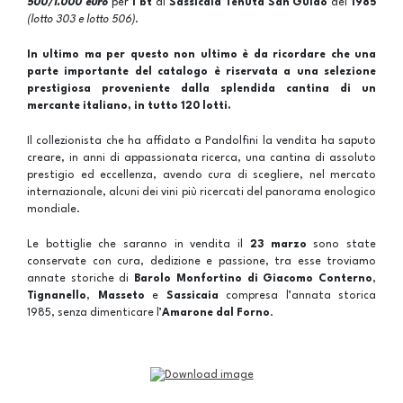
500/1.000 euro
per
1 bt
di
Sassicaia Tenuta San Guido
del
1985
(lotto 303 e lotto 506)
.
In ultimo ma per questo non ultimo è da ricordare che una
parte importante del catalogo
è riservata a una selezione
prestigiosa proveniente dalla splendida cantina di un
mercante italiano, in tutto
120 lotti
.
Il collezionista che ha affidato a Pandolfini la vendita ha saputo
creare, in anni di appassionata ricerca, una cantina di assoluto
prestigio ed eccellenza, avendo cura di scegliere, nel mercato
internazionale, alcuni dei vini più ricercati del panorama enologico
mondiale.
Le bottiglie che saranno in vendita il
23 marzo
sono state
conservate con cura, dedizione e passione, tra esse troviamo
annate storiche di
Barolo Monfortino di Giacomo Conterno
,
Tignanello
,
Masseto
e
Sassicaia
compresa l’annata storica
1985, senza dimenticare l’
Amarone dal Forno
.