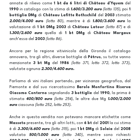
annate di rilievo come
1 bt da 6 litri di
Château d’Yquem
del
1990
in catalogo con la stima di
1.600/3.200 euro
(lotto 135),
poi
1
bottiglia DMg
di
Château Lafitte Rothschild
del
2003
stimata
2.000/4.000 eur
o
(lotto 80)
, mentre è di
1.800/3.600 euro
la
valutazione di
1 bt DMg
2003
di
Château Latour
(lotto 87)
e di
1.300/2.600 e
uro
quella di
1 bt DMg
di
Château Margaux
anch’essa del
2003
(lotto 86)
.
Ancora per la regione vitivinicola della Gironda il catalogo
annovera, tra gli altri, diverse bottiglie di
Pétrus
, su tutte vanno
menzionate
3 bt Mg
del
1986
(lotto 371, lotto 372, lotto 373),
valutate ognuna
2.300/4.600 euro.
Parliamo di vini italiani partendo, per vicinanza geografica, dal
Piemonte e dal suo ricercatissimo
Barolo Monfortino Riserva
Giacomo Conterno
segnalando
3 bottiglie
del
1990
, la prima è
stimata
400/800 euro
(lotto 254)
, le altre due Mg
1.000/2.000
euro
ciascuna
(lotto 252, lotto 253)
.
Anche in questa vendita non potevano mancare etichette come
Masseto
presente, tra gli altri lotti, con
6 bt
del
2001
la cui stima
è di
3.300/6.600 euro
(lotto 315)
, poi
1 bt DMg
di
Solaia
del
2008
valutata
500/1.000
euro
(lotto 340)
, mentre sono richiesti