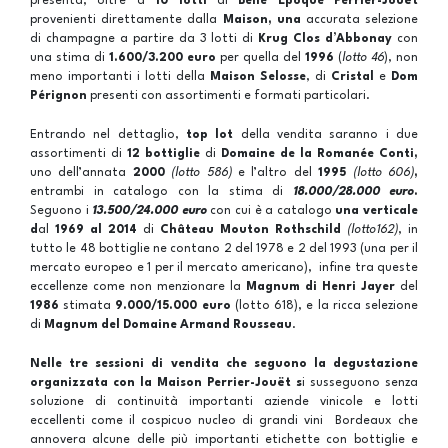
presenta, oltre a
10 lotti
di
Belle Epoque Perrier-Jouët
provenienti direttamente dalla
Maison,
una
accurata selezione
di champagne a partire da 3 lotti di
Krug
C
los d’Abbonay
con
una stima di
1.600/3.200 euro
per quella del
1996
(
lotto 46
), non
meno importanti i lotti della
Maison Selosse
, di
Cristal
e
Dom
Pérignon
presenti con assortimenti e formati particolari.
Entrando nel dettaglio,
top lot
della vendita saranno i due
assortimenti di
12 bottiglie
di
Domaine de la Romanée Conti,
uno dell’annata
2000
(lotto 586)
e l’altro del
1995
(lotto 606)
,
entrambi in catalogo con la stima
di
18.000/28.000 euro
.
Seguono i
13.500/24.000 euro
con cui è a catalogo
una verticale
d
al
1969 al 2014
di
Château Mouton Rothschild
(lotto162)
, in
tutto le 48 bottiglie ne contano 2 del 1978 e 2 del 1993 (una per il
mercato europeo e 1 per il mercato americano), infine tra queste
eccellenze come non menzionare la
Magnum di
Henri Jayer
del
1986
stimata
9.000/15.000 euro
(lotto 618), e la ricca selezione
di
Magnum del
Domaine Armand Rousseau
.
Nelle tre sessioni di vendita che seguono la degustazione
organizzata con la Maison Perrier-Jouët s
i susseguono senza
soluzione di continuità importanti aziende vinicole e lotti
eccellenti come il cospicuo nucleo di grandi vini Bordeaux che
annovera alcune delle più importanti etichette con bottiglie e