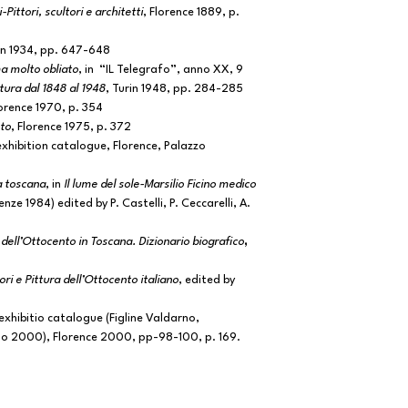
i-Pittori, scultori e architetti
, Florence 1889, p.
an 1934, pp. 647-648
ma molto obliato
, in “IL Telegrafo”, anno XX, 9
ttura dal 1848 al 1948
, Turin 1948, pp. 284-285
lorence 1970, p. 354
nto
, Florence 1975, p. 372
 exhibition catalogue, Florence, Palazzo
ra toscana
, in
Il lume del sole-Marsilio Ficino medico
nze 1984) edited by P. Castelli, P. Ceccarelli, A.
 dell’Ottocento in Toscana. Dizionario biografico
,
tori e Pittura dell’Ottocento italiano
, edited by
 exhibitio catalogue (Figline Valdarno,
lio 2000), Florence 2000, pp-98-100, p. 169.