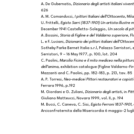
A. De Gubernatis,
Dizionario degli artisti italiani vivent
626
A. M. Comanducci,
I pittori Italiani dell’Ottocento
, Mil
U. Frittelli,
Egisto Sarri (1837-1901) Un artista illustre 
December 1941 Castelletto-Soleggio,
Un secolo di pi
A .Bossini,
Storia di Figline e del Valdarno superiore
, F
L. e F. Luciani,
Dizionario dei pittori italiani dell’Ottoce
Sotheby Parke Bernet Italia s.r.l, Palazzo Serristori,
Serristori, 9 – 16 May 1977, p. 100, lot. 204
C. Paolini,
Marsilio Ficino e il mito mediceo nella pittu
dell’anima
, exhibition catalogue (Figline Valdarno-Fire
Mazzanti and C. Paolini, pp. 182-183, p. 213, tav. 85
A. P. Torresi,
Neo-medicei Pittori restauratori e copisti
Ferrara 1996, p.192
M. Giordani e G. Zuliani,
Dizionario degli artisti
, in
Pit
Giuliano Matteucci, Novara 1999, vol. II, p. 194
M. Bucci, C. Caneva, C. Sisi,
Egisto Ferroni 1837-1901
,
Arciconfraternita della Misericordia 6 maggio-2 lug