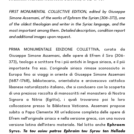
FIRST MONUMENTAL COLLECTIVE EDITION, edited by Giuseppe
Simone Assemani, of the works of Ephrem the Syrian (306-373), one
of the oldest theologian and writer in the Syriac language, and the
most important among them. Detailed description, condition report
and additional images upon request.
PRIMA MONUMENTALE EDIZIONE COLLETTIVA, curata da
Giuseppe Simone Assemani, delle opere di Efrem il Siro (306-
373), teologo e scrittore fra i più antichi in lingua siriaca, e il più
importante fra essi. L’originale siriaco rimase sconosciuto in
Europa fino ai viaggi in oriente di Giuseppe Simone Assemani
(1687-1768), bibliotecario, orientalista e arcivescovo cattolico
libanese naturalizzato italiano, che si conclusero con la scoperta
di una preziosa raccolta di manoscritti nel monastero di Nostra
Signora a Nitria (Egitto), i quali trovarono poi la loro
collocazione presso la Biblioteca Vaticana. Assemani propose
subito a Papa Clemente XII un’edizione completa delle opere di
Efrem nell’originale siriaco e nella versione greca, con una nuova
versione latina dell’intero materiale. Nel lotto anche
Ephraem
Syrus.
Ta tou osiou patros Ephraim tou Syrou ten Hellada