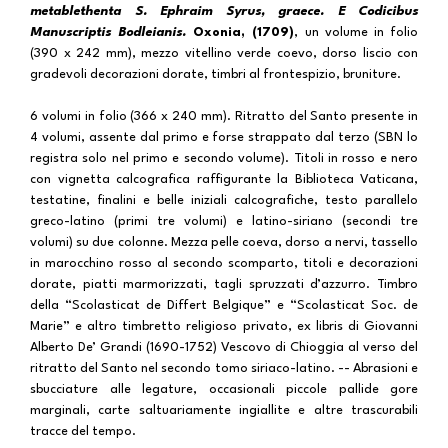
metablethenta S. Ephraim Syrus, graece. E Codicibus
Manuscriptis Bodleianis.
Oxonia, (1709)
, un volume in folio
(390 x 242 mm), mezzo vitellino verde coevo, dorso liscio con
gradevoli decorazioni dorate, timbri al frontespizio, bruniture.
6 volumi in folio (366 x 240 mm). Ritratto del Santo presente in
4 volumi, assente dal primo e forse strappato dal terzo (SBN lo
registra solo nel primo e secondo volume). Titoli in rosso e nero
con vignetta calcografica raffigurante la Biblioteca Vaticana,
testatine, finalini e belle iniziali calcografiche, testo parallelo
greco-latino (primi tre volumi) e latino-siriano (secondi tre
volumi) su due colonne. Mezza pelle coeva, dorso a nervi, tassello
in marocchino rosso al secondo scomparto, titoli e decorazioni
dorate, piatti marmorizzati, tagli spruzzati d’azzurro. Timbro
della “Scolasticat de Differt Belgique” e “Scolasticat Soc. de
Marie” e altro timbretto religioso privato, ex libris di Giovanni
Alberto De’ Grandi (1690-1752) Vescovo di Chioggia al verso del
ritratto del Santo nel secondo tomo siriaco-latino. -- Abrasioni e
sbucciature alle legature, occasionali piccole pallide gore
marginali, carte saltuariamente ingiallite e altre trascurabili
tracce del tempo.