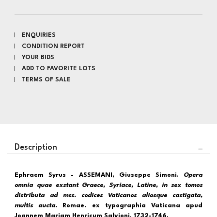
ENQUIRIES
CONDITION REPORT
YOUR BIDS
ADD TO FAVORITE LOTS
TERMS OF SALE
Description
Ephraem Syrus - ASSEMANI, Giuseppe Simoni.
Opera
omnia quae exstant Graece, Syriace, Latine, in sex tomos
distributa ad mss. codices Vaticanos aliosque castigata,
multis aucta.
Romae. ex typographia Vaticana apud
Joannem Mariam Henricum Salvioni, 1732-1746.