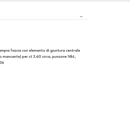
d ampia fascia con elemento di giuntura centrale
no mancante) per ct 3.60 circa, punzone 14kt,
136