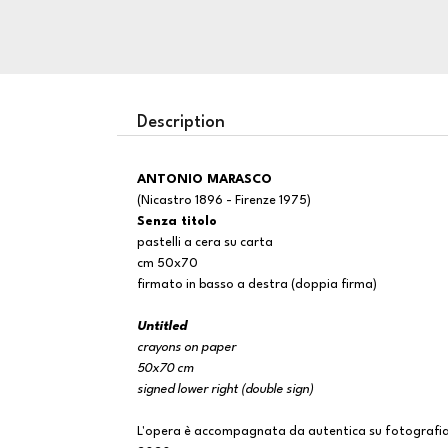
Description
ANTONIO MARASCO
(Nicastro 1896 - Firenze 1975)
Senza titolo
pastelli a cera su carta
cm 50x70
firmato in basso a destra (doppia firma)
Untitled
crayons on paper
50x70 cm
signed lower right (double sign)
L'opera è accompagnata da autentica su fotografia ril