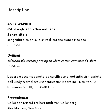
Description
ANDY WARHOL
(Pittsburgh 1928 - New York 1987)
Senza titolo
serigrafia a colori su t-shirt di cotone bianca intelata
cm 51x51
Untitled
coloured silk-screen printing on white cotton canvassed t-shirt
51x51 cm
L'opera è accompagnata da certificato di autenticità rilasciato
dall' Andy Warhol Art Authentication Board Inc., New York, 2
November 2000, no. A238.009
Provenienza
Collection Kristof Freiherr Rudt von Collenberg
Alex Mantice, New York