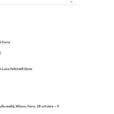
E)
li Doria
)
Luisa Feltrinelli Doria
lla realtà
, Milano, Fiera, 28 ottobre – 11