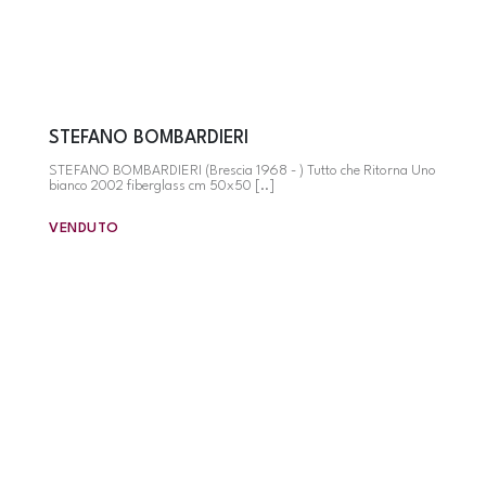
STEFANO BOMBARDIERI
STEFANO BOMBARDIERI (Brescia 1968 - ) Tutto che Ritorna Uno
bianco 2002 fiberglass cm 50x50 [..]
VENDUTO