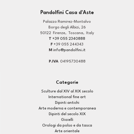
Pandolfini Casa d'Aste
Palazzo Ramirez-Montalvo
Borgo degli Albizi, 26
50122
Firenze
,
Toscana
,
Italy
T
+39 055 2340888
F
+39 055 244343
M
info@pandolfini.it
P.IVA
04195730488
Categorie
Sculture dal XIV al XIX secolo
International fine art
Dipinti antichi
Arte moderna e contemporanea
Dipinti del secolo XIX
Gioielli
Orologi da polso e da tasca
Arte orientale