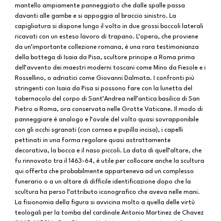
mantello ampiamente panneggiato che dalle spalle passa
davanti alle gambe e si appoggia al braccio sinistro. La
capigliatura si dispone lungo il volto in due grossi boccoli laterali
ricavati con un esteso lavoro di trapano. L’opera, che proviene
da un’importante collezione romana, è una rara testimonianza
della bottega di Isaia da Pisa, scultore principe a Roma prima
dell’avvento dei maestri moderni toscani come Mino da Fiesole e i
Rossellino, o adriatici come Giovanni Dalmata. I confronti più
stringenti con Isaia da Pisa si possono fare con la lunetta del
tabernacolo del corpo di Sant’Andrea nell’antica basilica di San
Pietro a Roma, ora conservata nelle Grotte Vaticane. Il modo di
panneggiare è analogo e l’ovale del volto quasi sovrapponibile
con gli occhi sgranati (con cornea e pupilla incisa), i capelli
pettinati in una forma regolare quasi astrattamente
decorativa, la bocca e il naso piccoli. La data di quell’altare, che
fu rinnovato tra il 1463-64, è utile per collocare anche la scultura
qui offerta che probabilmente apparteneva ad un complesso
funerario o a un altare di difficile identificazione dopo che la
scultura ha perso l’attributo iconografico che aveva nelle mani.
La fisionomia della figura si avvicina molto a quella delle virtù
teologali per la tomba del cardinale Antonio Martinez de Chavez