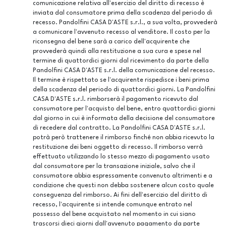
comunicazione relativa all'esercizio del diritto di recesso è
inviata dal consumatore prima della scadenza del periodo di
recesso. Pandolfini CASA D'ASTE s.r.l., a sua volta, provvederà
a comunicare l'avvenuto recesso al venditore. Il costo per la
riconsegna del bene sarà a carico dell'acquirente che
provvederà quindi alla restituzione a sua cura e spese nel
termine di quattordici giorni dal ricevimento da parte della
Pandolfini CASA D'ASTE s.r.l. della comunicazione del recesso.
Il termine è rispettato se l'acquirente rispedisce i beni prima
della scadenza del periodo di quattordici giorni. La Pandolfini
CASA D'ASTE s.r.l. rimborserà il pagamento ricevuto dal
consumatore per l'acquisto del bene, entro quattordici giorni
dal giorno in cui è informata della decisione del consumatore
di recedere dal contratto. La Pandolfini CASA D'ASTE s.r.l.
potrà però trattenere il rimborso finché non abbia ricevuto la
restituzione dei beni oggetto di recesso. Il rimborso verrà
effettuato utilizzando lo stesso mezzo di pagamento usato
dal consumatore per la transazione iniziale, salvo che il
consumatore abbia espressamente convenuto altrimenti e a
condizione che questi non debba sostenere alcun costo quale
conseguenza del rimborso. Ai fini dell'esercizio del diritto di
recesso, l'acquirente si intende comunque entrato nel
possesso del bene acquistato nel momento in cui siano
trascorsi dieci giorni dall'avvenuto pagamento da parte