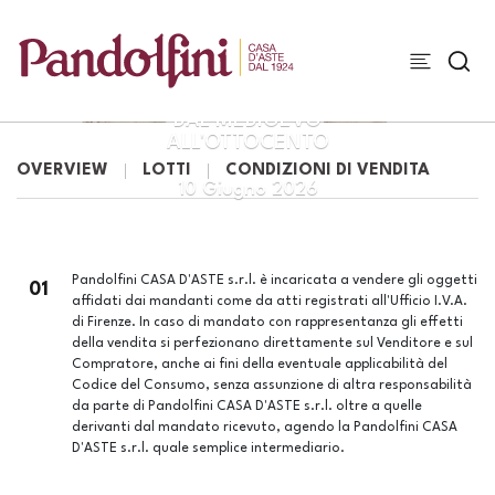
SCULTURE E
OGGETTI D'ARTE
DAL MEDIOEVO
ALL'OTTOCENTO
OVERVIEW
LOTTI
CONDIZIONI DI VENDITA
10 Giugno 2026
Pandolfini CASA D'ASTE s.r.l. è incaricata a vendere gli oggetti
01
affidati dai mandanti come da atti registrati all'Ufficio I.V.A.
di Firenze. In caso di mandato con rappresentanza gli effetti
della vendita si perfezionano direttamente sul Venditore e sul
Compratore, anche ai fini della eventuale applicabilità del
Codice del Consumo, senza assunzione di altra responsabilità
da parte di Pandolfini CASA D'ASTE s.r.l. oltre a quelle
derivanti dal mandato ricevuto, agendo la Pandolfini CASA
D'ASTE s.r.l. quale semplice intermediario.