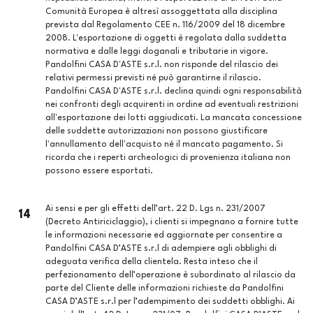
Comunità Europea è altresì assoggettata alla disciplina
prevista dal Regolamento CEE n. 116/2009 del 18 dicembre
2008. L'esportazione di oggetti è regolata dalla suddetta
normativa e dalle leggi doganali e tributarie in vigore.
Pandolfini CASA D'ASTE s.r.l. non risponde del rilascio dei
relativi permessi previsti né può garantirne il rilascio.
Pandolfini CASA D'ASTE s.r.l. declina quindi ogni responsabilità
nei confronti degli acquirenti in ordine ad eventuali restrizioni
all'esportazione dei lotti aggiudicati. La mancata concessione
delle suddette autorizzazioni non possono giustificare
l'annullamento dell'acquisto né il mancato pagamento. Si
ricorda che i reperti archeologici di provenienza italiana non
possono essere esportati.
Ai sensi e per gli effetti dell’art. 22 D. Lgs n. 231/2007
14
(Decreto Antiriciclaggio), i clienti si impegnano a fornire tutte
le informazioni necessarie ed aggiornate per consentire a
Pandolfini CASA D’ASTE s.r.l di adempiere agli obblighi di
adeguata verifica della clientela. Resta inteso che il
perfezionamento dell’operazione è subordinato al rilascio da
parte del Cliente delle informazioni richieste da Pandolfini
CASA D’ASTE s.r.l per l’adempimento dei suddetti obblighi. Ai