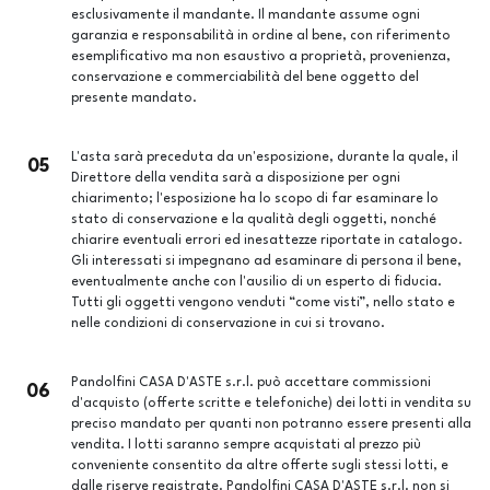
esclusivamente il mandante. Il mandante assume ogni
garanzia e responsabilità in ordine al bene, con riferimento
esemplificativo ma non esaustivo a proprietà, provenienza,
conservazione e commerciabilità del bene oggetto del
presente mandato.
L'asta sarà preceduta da un'esposizione, durante la quale, il
05
Direttore della vendita sarà a disposizione per ogni
chiarimento; l'esposizione ha lo scopo di far esaminare lo
stato di conservazione e la qualità degli oggetti, nonché
chiarire eventuali errori ed inesattezze riportate in catalogo.
Gli interessati si impegnano ad esaminare di persona il bene,
eventualmente anche con l'ausilio di un esperto di fiducia.
Tutti gli oggetti vengono venduti “come visti”, nello stato e
nelle condizioni di conservazione in cui si trovano.
Pandolfini CASA D'ASTE s.r.l. può accettare commissioni
06
d'acquisto (offerte scritte e telefoniche) dei lotti in vendita su
preciso mandato per quanti non potranno essere presenti alla
vendita. I lotti saranno sempre acquistati al prezzo più
conveniente consentito da altre offerte sugli stessi lotti, e
dalle riserve registrate. Pandolfini CASA D'ASTE s.r.l. non si