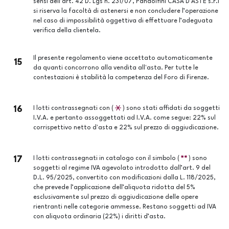
sensi dell’art. 42 D. Lgs n. 231/07, Pandolfini CASA D’ASTE s.r.l
si riserva la facoltà di astenersi e non concludere l’operazione
nel caso di impossibilità oggettiva di effettuare l’adeguata
verifica della clientela.
Il presente regolamento viene accettato automaticamente
15
da quanti concorrono alla vendita all'asta. Per tutte le
contestazioni è stabilità la competenza del Foro di Firenze.
16
I lotti contrassegnati con (
) sono stati affidati da soggetti
I.V.A. e pertanto assoggettati ad I.V.A. come segue: 22% sul
corrispettivo netto d'asta e 22% sul prezzo di aggiudicazione.
17
I lotti contrassegnati in catalogo con il simbolo (
) sono
soggetti al regime IVA agevolato introdotto dall’art. 9 del
D.L. 95/2025, convertito con modificazioni dalla L. 118/2025,
che prevede l’applicazione dell’aliquota ridotta del 5%
esclusivamente sul prezzo di aggiudicazione delle opere
rientranti nelle categorie ammesse. Restano soggetti ad IVA
con aliquota ordinaria (22%) i diritti d’asta.