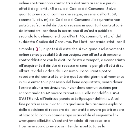
online costituiscono contratti a distanza ai sensi e per gli
effetti degli artt. 45 e ss. del Codice del Consumo. Salvo
quanto previsto al comma che segue, ai sensi dell'art. 59,
comma 1, lett. m) del Codice del Consumo, l'acquirente non
potrà usufruire del diritto di recesso in quanto il contratto è
da intendersi concluso in occasione di un'asta pubblica
secondo la definizione di cui all'art. 45, comma 1, lett. o) del
suddetto Codice del Consumo. Per i lotti contraddistinti con il
simbolo (
), in ipotesi di aste che si svolgono esclusivamente
online senza possibilità di partecipazione all'asta di persona
contraddistinte con la dicitura “asta a tempo”, è riconosciuto
all'acquirente il diritto di recesso ai sensi e per gli effetti di cui
all'art. 59 del Codice del Consumo. L'acquirente potrà
recedere dal contratto entro quattordici giorni dal momento
in cui è entrato in possesso del bene acquistato, senza dover
fornire alcuna motivazione, inviandone comunicazione per
raccomandata AR ovvero tramite PEC alla Pandolfini CASA
D'ASTE s.r.l. all'indirizzo pandoaste@pec.pandolfini.it. A tal
fine potrà essere inviata una qualsiasi dichiarazione esplicita
della decisione di recedere dal contratto ovvero potrà essere
utilizzata la comunicazione tipo scaricabile al seguente link:
www.pandolfini.it/it/content/modulo-di-recesso.asp
Il termine sopra previsto si intende rispettato se la