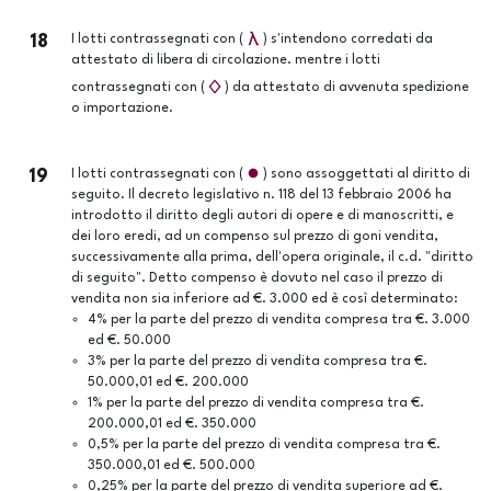
18
I lotti contrassegnati con (
) s'intendono corredati da
attestato di libera di circolazione. mentre i lotti
contrassegnati con (
) da attestato di avvenuta spedizione
o importazione.
19
I lotti contrassegnati con (
) sono assoggettati al diritto di
seguito. Il decreto legislativo n. 118 del 13 febbraio 2006 ha
introdotto il diritto degli autori di opere e di manoscritti, e
dei loro eredi, ad un compenso sul prezzo di goni vendita,
successivamente alla prima, dell'opera originale, il c.d. "diritto
di seguito". Detto compenso è dovuto nel caso il prezzo di
vendita non sia inferiore ad €. 3.000 ed è così determinato:
4% per la parte del prezzo di vendita compresa tra €. 3.000
ed €. 50.000
3% per la parte del prezzo di vendita compresa tra €.
50.000,01 ed €. 200.000
1% per la parte del prezzo di vendita compresa tra €.
200.000,01 ed €. 350.000
0,5% per la parte del prezzo di vendita compresa tra €.
350.000,01 ed €. 500.000
0,25% per la parte del prezzo di vendita superiore ad €.