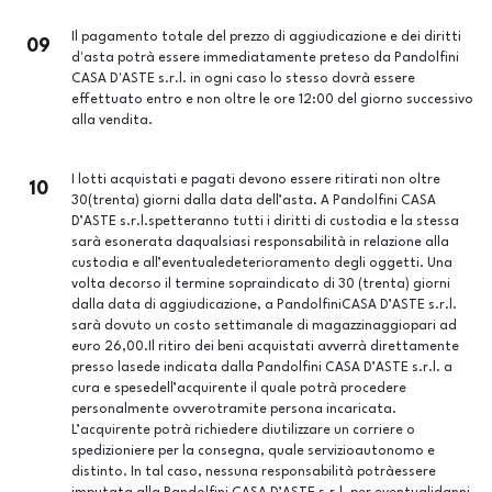
Il pagamento totale del prezzo di aggiudicazione e dei diritti
09
d'asta potrà essere immediatamente preteso da Pandolfini
CASA D'ASTE s.r.l. in ogni caso lo stesso dovrà essere
effettuato entro e non oltre le ore 12:00 del giorno successivo
alla vendita.
I lotti acquistati e pagati devono essere ritirati non oltre
10
30(trenta) giorni dalla data dell’asta. A Pandolfini CASA
D’ASTE s.r.l.spetteranno tutti i diritti di custodia e la stessa
sarà esonerata daqualsiasi responsabilità in relazione alla
custodia e all’eventualedeterioramento degli oggetti. Una
volta decorso il termine sopraindicato di 30 (trenta) giorni
dalla data di aggiudicazione, a PandolfiniCASA D’ASTE s.r.l.
sarà dovuto un costo settimanale di magazzinaggiopari ad
euro 26,00.Il ritiro dei beni acquistati avverrà direttamente
presso lasede indicata dalla Pandolfini CASA D’ASTE s.r.l. a
cura e spesedell’acquirente il quale potrà procedere
personalmente ovverotramite persona incaricata.
L’acquirente potrà richiedere diutilizzare un corriere o
spedizioniere per la consegna, quale servizioautonomo e
distinto. In tal caso, nessuna responsabilità potràessere