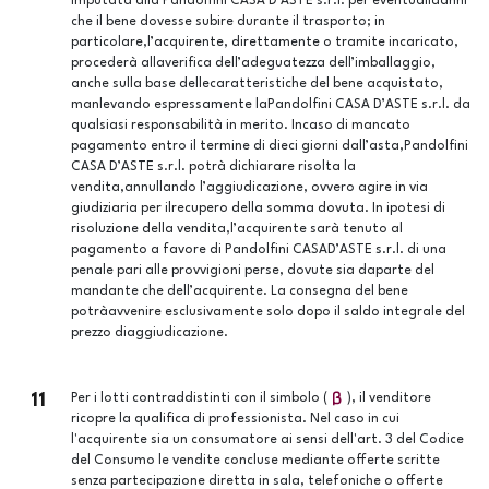
imputata alla Pandolfini CASA D’ASTE s.r.l. per eventualidanni
che il bene dovesse subire durante il trasporto; in
particolare,l’acquirente, direttamente o tramite incaricato,
procederà allaverifica dell’adeguatezza dell’imballaggio,
anche sulla base dellecaratteristiche del bene acquistato,
manlevando espressamente laPandolfini CASA D’ASTE s.r.l. da
qualsiasi responsabilità in merito. Incaso di mancato
pagamento entro il termine di dieci giorni dall’asta,Pandolfini
CASA D’ASTE s.r.l. potrà dichiarare risolta la
vendita,annullando l’aggiudicazione, ovvero agire in via
giudiziaria per ilrecupero della somma dovuta. In ipotesi di
risoluzione della vendita,l’acquirente sarà tenuto al
pagamento a favore di Pandolfini CASAD’ASTE s.r.l. di una
penale pari alle provvigioni perse, dovute sia daparte del
mandante che dell’acquirente. La consegna del bene
potràavvenire esclusivamente solo dopo il saldo integrale del
prezzo diaggiudicazione.
11
Per i lotti contraddistinti con il simbolo (
), il venditore
ricopre la qualifica di professionista. Nel caso in cui
l'acquirente sia un consumatore ai sensi dell'art. 3 del Codice
del Consumo le vendite concluse mediante offerte scritte
senza partecipazione diretta in sala, telefoniche o offerte