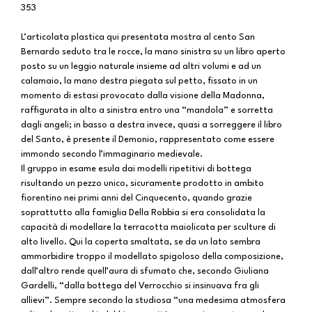
353
L’articolata plastica qui presentata mostra al cento San
Bernardo seduto tra le rocce, la mano sinistra su un libro aperto
posto su un leggio naturale insieme ad altri volumi e ad un
calamaio, la mano destra piegata sul petto, fissato in un
momento di estasi provocato dalla visione della Madonna,
raffigurata in alto a sinistra entro una “mandola” e sorretta
dagli angeli; in basso a destra invece, quasi a sorreggere il libro
del Santo, è presente il Demonio, rappresentato come essere
immondo secondo l’immaginario medievale.
Il gruppo in esame esula dai modelli ripetitivi di bottega
risultando un pezzo unico, sicuramente prodotto in ambito
fiorentino nei primi anni del Cinquecento, quando grazie
soprattutto alla famiglia Della Robbia si era consolidata la
capacità di modellare la terracotta maiolicata per sculture di
alto livello. Qui la coperta smaltata, se da un lato sembra
ammorbidire troppo il modellato spigoloso della composizione,
dall’altro rende quell’aura di sfumato che, secondo Giuliana
Gardelli, “dalla bottega del Verrocchio si insinuava fra gli
allievi”. Sempre secondo la studiosa “una medesima atmosfera