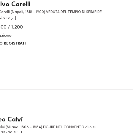
vo Carelli
 olio [..]
600 / 1.200
azione
O REGISTRATI
o Calvi