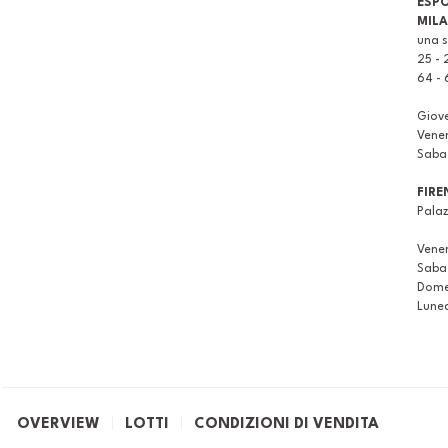
ESPO
MIL
una se
25 - 2
64 - 
Giov
Vene
Saba
FIRE
Pala
Vene
Saba
Dome
Lune
OVERVIEW
LOTTI
CONDIZIONI DI VENDITA