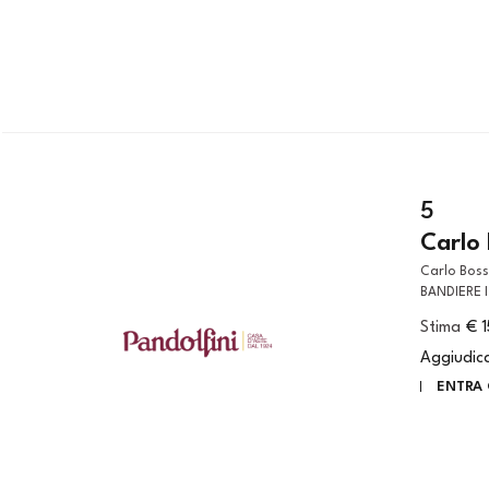
5
Carlo 
Carlo Bossoli (Lugano, 1815 – Torino, 1884) VEDUTA PATRIOTTICA CON
BANDIERE I
Stima
€ 
Aggiudic
ENTRA 