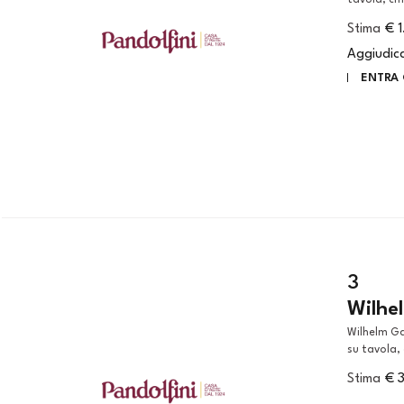
tavola, cm
Stima
€ 
Aggiudic
ENTRA 
3
Wilhe
Wilhelm Gail (Monaco di Baviera, 1804 - 1890) SCENA POPOLARE olio
su tavola,
Stima
€ 