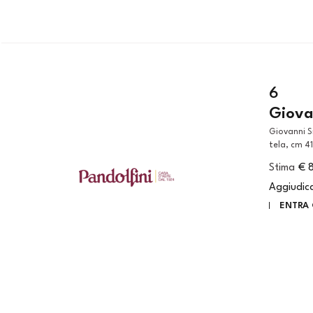
6
Giova
Giovanni Signorini (Firenze 1808 - 1862) VEDUTA DI FIRENZE olio su
tela, cm 41
Stima
€ 
Aggiudic
ENTRA 