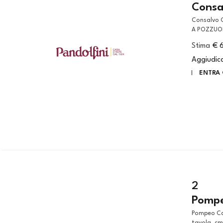
Consal
Consalvo Carelli (Napoli, 1818 - 1900) VEDUTA DEL TEMPIO DI SERAPIDE
A POZZUOLI
Stima
€ 
Aggiudic
ENTRA 
2
Pompe
Pompeo Calvi (Milano, 1806 – 1884) FIGURE NEL CONVENTO olio su