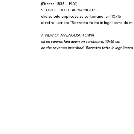
(Firenze, 1835 – 1901)
SCORCIO DI CITTADINA INGLESE
olio su tela applicata su cartoncino, cm 10x16
al retro: iscritto "Bozzetto fatto in Inghilterra da m
A VIEW OF AN ENGLISH TOWN
oil on canvas laid down on cardboard, 10x16 cm
on the reverse: inscribed “Bozzetto fatto in Inghilterr