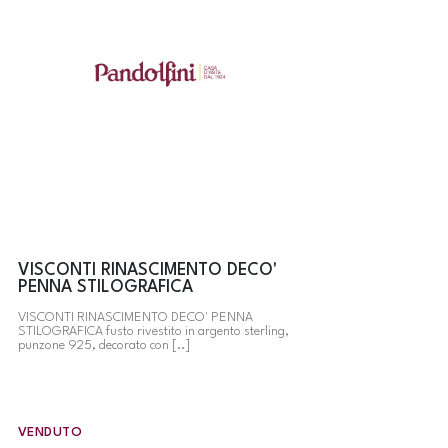
VISCONTI RINASCIMENTO DECO'
PENNA STILOGRAFICA
VISCONTI RINASCIMENTO DECO' PENNA
STILOGRAFICA fusto rivestito in argento sterling,
punzone 925, decorato con [..]
VENDUTO