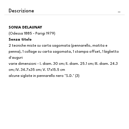
Descrizione
SONIA DELAUNAY
(Odessa 1885 - Parigi 1979)
Senza titolo
2 tecniche miste su carta sagomata (pennarello, matita e
penna), 1 collage su carta sagomata, 1 stampa offset, 1 biglietto
d'auguri
varie dimensioni - I. diam. 30 cm; II. diam. 25.1 cm; III. diam. 24.3
cm; IV. 34.7x35 cm; V. 17x15.5 cm
alcune siglate in pennarello nero "S.D." (3)