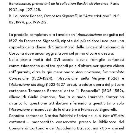
Renaissance, provenant de la collection Bardini de Florence
, Paris
1902, pp. 127-128.
B. Laurence Kanter,
Francesco Signorelli
, in “Arte cristiana”, N.S.
82, 1994, pp. 199-212.
La predella completava la tavola con l’
Annunciazione
eseguita nel
1527 da Francesco Signorelli, nipote del più celebre Luca, per una
cappella della chiesa di Santa Maria delle Grazie al Calcinaio di
Cortona dove ancor oggi si trova sul primo altare a destra.
Nella prima metà del XVI secolo alcune famiglie cortonesi
commissionarono quattro grandi pale d’altare per questa chiesa
raffiguranti, oltre la già menzionata
Annunciazione
,
l’Immacolata
Concezione
(1523-1524), l’
Assunzione della Vergine
(1526) e
l’
Adorazione dei Magi
(1523-1527 circa), credute opera del pittore
cortonese Tommaso Bernanei detto “il Papacello” (1505-1559),
allievo di Giulio Romano, fino a quando Laurence Kanter ha
chiarito la questione attributiva riferendo a quest’ultimo solo
l’
Assunzione
e riconducendo le altre tre a Francesco Signorelli.
L’erudito cortonese Narciso Fabbrini riferiva nel suo
Vite d’illustri
cortonesi
– manoscritto conservato presso la Biblioteca del
Comune di Cortona e dell’Accademia Etrusca, ms 705 – che nel