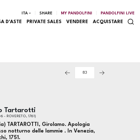
ITA
SHARE
MY PANDOLFINI
PANDOLFINI LIVE
SA D'ASTE
PRIVATE SALES
VENDERE
ACQUISTARE
 Tartarotti
6 - ROVERETO, 1761)
ia) TARTAROTTI, Girolamo. Apologia
so notturno delle lammie . In Venezia,
hi, 1751.