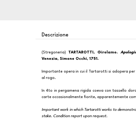
Descrizione
(Stregoneria)
TARTAROTTI, Girolamo.
Apologi
Venezia, Simone Occhi, 1751.
Importante opera in cui il Tartarotti si adopera pe
al rogo.
In 4to in pergamena rigida coeva con tassello dorat
carte occasionalmente fiorite, apparentemente com
Important work in which Tartarotti works to demonst
stake. Condition report upon request.