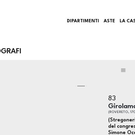
DIPARTIMENTI
ASTE
LA CA
OGRAFI
83
Girolamo
(ROVERETO, 170
(Stregoner
del congres
Simone Occ