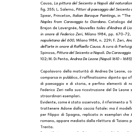
Causa,
La pittura del Seicento a Napoli dal naturalis
fig. 355; L. Salerno,
Pittori di paesaggio del Seicento
Spear, Princeton,
Italian Baroque Paintings
, in “Th
Naples from Caravaggio to Giordano
. Catalogo del
Brejon de Lavergnée,
Nouvelles toiles d’Andrea di Li
in onore di Federico Zeri
, Milano 1984, pp. 670-72, 
napoletana del 600
, Milano 1984, n. 229; F. Zeri,
And
dell’arte in onore di Raffaello Causa
. A cura di Pierlui
Spinosa,
Pittura del Seicento a Napoli. Da Caravaggi
102; M. Di Penta,
Andrea De Leone (Napoli 1610 – 1685) 
Capolavoro della maturità di Andrea De Leone, com
comparsa in pubblico, il raffinatissimo dipinto qui 
di paesaggio e di storia, e perfino elementi di
Federico Zeri nella sua ricostruzione del De Leone 
straordinari esemplari.
Evidente, come è stato osservato, il riferimento a Ti
trattenere Adone dalla caccia fatale: ma il modello
per Filippo di Spagna, replicato in esemplari che
romano, appare mediato dalla rilettura di Tiziano p
Trenta.