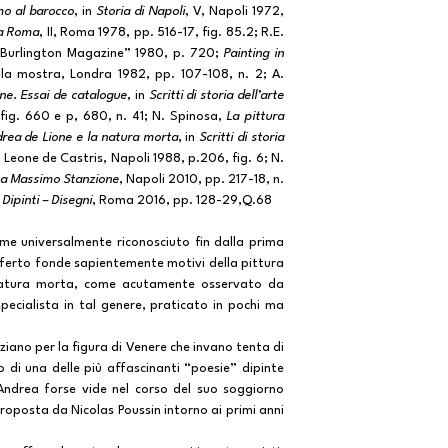
mo al barocco
, in
Storia di Napoli
, V, Napoli 1972,
 a Roma
, II, Roma 1978, pp. 516-17, fig. 85.2; R.E.
e Burlington Magazine” 1980, p. 720;
Painting in
la mostra, Londra 1982, pp. 107-108, n. 2; A.
one. Essai de catalogue
, in
Scritti di storia dell’arte
fig. 660 e p, 680, n. 41; N. Spinosa,
La pittura
rea de Lione e la natura morta
, in
Scritti di storia
gi Leone de Castris, Napoli 1988, p.206, fig. 6; N.
o a Massimo Stanzione
, Napoli 2010, pp. 217-18, n.
Dipinti – Disegni
, Roma 2016, pp. 128-29,Q.68
e universalmente riconosciuto fin dalla prima
offerto fonde sapientemente motivi della pittura
 natura morta, come acutamente osservato da
specialista in tal genere, praticato in pochi ma
ziano per la figura di Venere che invano tenta di
 di una delle più affascinanti “poesie” dipinte
 Andrea forse vide nel corso del suo soggiorno
roposta da Nicolas Poussin intorno ai primi anni