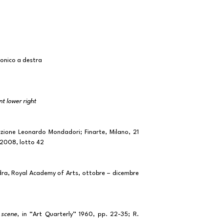
tonico a destra
nt lower right
lezione Leonardo Mondadori; Finarte, Milano, 21
o 2008, lotto 42
dra, Royal Academy of Arts, ottobre – dicembre
 scene
, in “Art Quarterly” 1960, pp. 22-35; R.