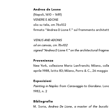
Andrea de Leone
(Napoli, 1610 – 1681)
VENERE E ADONE
olio su tela, cm 76x102
firmato “Andrea D Lione F.” sul frammento architet
VENUS AND ADONIS
oil on canvas, cm 76x102
signed “Andrea D Lione F.” on the architectural fragme
Provenienza
New York, collezione Mario Lanfranchi; Milano, col
aprile 1988, lotto 83; Milano, Porro & C., 26 maggi
Esposizioni
Painting in Naples from Caravaggio to Giordano
. Lon
1982, n. 2
Bibliografia
M. Soria,
Andrea De Lione, a master of the bucolic