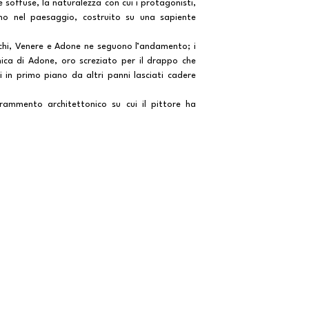
 soffuse, la naturalezza con cui i protagonisti,
ono nel paesaggio, costruito su una sapiente
onchi, Venere e Adone ne seguono l’andamento; i
unica di Adone, oro screziato per il drappo che
in primo piano da altri panni lasciati cadere
rammento architettonico su cui il pittore ha