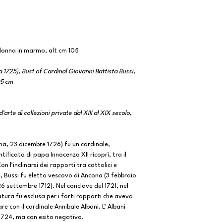
lonna in marmo, alt cm 105
 1725), Bust of Cardinal Giovanni Battista Bussi,
05 cm
arte di collezioni private dal XIII al XIX secolo
,
a, 23 dicembre 1726) fu un cardinale,
tificato di papa Innocenzo XII ricoprì, tra il
on l’inclinarsi dei rapporti tra cattolici e
, Bussi fu eletto vescovo di Ancona (3 febbraio
26 settembre 1712). Nel conclave del 1721, nel
tura fu esclusa per i forti rapporti che aveva
e con il cardinale Annibale Albani. L’ Albani
 1724, ma con esito negativo.