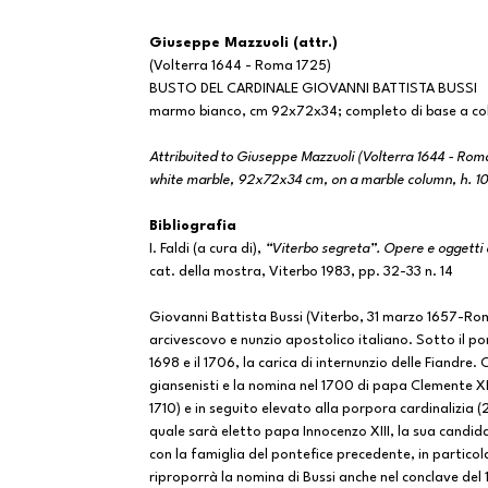
Giuseppe Mazzuoli (attr.)
(Volterra 1644 - Roma 1725)
BUSTO DEL CARDINALE GIOVANNI BATTISTA BUSSI
marmo bianco, cm 92x72x34; completo di base a co
Attribuited to Giuseppe Mazzuoli (Volterra 1644 - Roma
white marble, 92x72x34 cm, on a marble column, h. 1
Bibliografia
I. Faldi (a cura di),
“Viterbo segreta”. Opere e oggetti d’
cat. della mostra, Viterbo 1983, pp. 32-33 n. 14
Giovanni Battista Bussi (Viterbo, 31 marzo 1657-Rom
arcivescovo e nunzio apostolico italiano. Sotto il pon
1698 e il 1706, la carica di internunzio delle Fiandre. C
giansenisti e la nomina nel 1700 di papa Clemente XI
1710) e in seguito elevato alla porpora cardinalizia (
quale sarà eletto papa Innocenzo XIII, la sua candida
con la famiglia del pontefice precedente, in particolar
riproporrà la nomina di Bussi anche nel conclave del