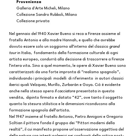
Provenienza
Galleria d'Arte Micheli, Milano
Collezione Sandro Rubboli, Milano
Collezione privata
Nel gennaio del 1940 Xavier Bueno si reca a Firenze assieme al
fratello Antonio e alla madre Hannah, e quello che avrebbe
dovuto essere solo un soggiorno all’interno del classico
grand
tour
in Italia, fondamento della formazione culturale di ogni
artista europeo, condurrà alla decisione di trascorrere a Firenze
l’intera vita. Sino a quel momento, le opere di Xavier Bueno sono
caratterizzati da una forte impronta di “realismo spagnolo”,
individuando i principali modelli di riferimento in autori classici
iberici quali Velzquez, Murillo, Zurbaràn e Goya. Ciò è evidente
anche nella stessa opera
Il cacciatore
presentata in questa
vendita, dipinto firmato e datato “42”, ove tanto il soggetto
quanto la stesura stilistica e le dimensioni riconducono alla
formazione spagnola dell’artista.
Nel 1947 insieme al fratello Antonio, Pietro Annigoni e Gregorio
Sciltian il pittore fonda il gruppo dei “Pittori moderni della
realtà”, il cui manifesto propone un’osservazione oggettiva del
della natura con intenti polemici nei confronti della critica post-