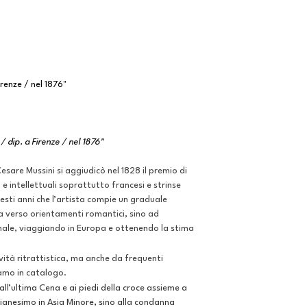
irenze / nel 1876"
/ dip. a Firenze / nel 1876"
esare Mussini si aggiudicò nel 1828 il premio di
 intellettuali soprattutto francesi e strinse
esti anni che l’artista compie un graduale
 verso orientamenti romantici, sino ad
onale, viaggiando in Europa e ottenendo la stima
tività ritrattistica, ma anche da frequenti
amo in catalogo.
o all’ultima Cena e ai piedi della croce assieme a
tianesimo in Asia Minore, sino alla condanna