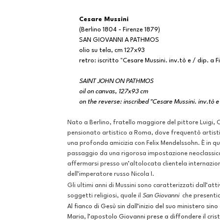
Cesare Mussini
(Berlino 1804 - Firenze 1879)
SAN GIOVANNI A PATHMOS
olio su tela, cm 127x93
retro: iscritto "Cesare Mussini. inv.tò e / dip. a F
SAINT JOHN ON PATHMOS
oil on canvas, 127x93 cm
on the reverse: inscribed "Cesare Mussini. inv.tò e 
Nato a Berlino, fratello maggiore del pittore Luigi, C
pensionato artistico a Roma, dove frequentò artisti e
una profonda amicizia con Felix Mendelssohn. È in qu
passaggio da una rigorosa impostazione neoclassica
affermarsi presso un’altolocata clientela internazi
dell’imperatore russo Nicola I.
Gli ultimi anni di Mussini sono caratterizzati dall’at
soggetti religiosi, quale il
San Giovanni
che presenti
Al fianco di Gesù sin dall’inizio del suo ministero sin
Maria, l’apostolo Giovanni prese a diffondere il cris