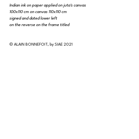
Indian ink on paper applied on juta's canvas
100x110 cm on canvas 110x110 cm
signed and dated lower left
on the reverse on the frame titled
© ALAIN BONNEFOIT, by SIAE 2021