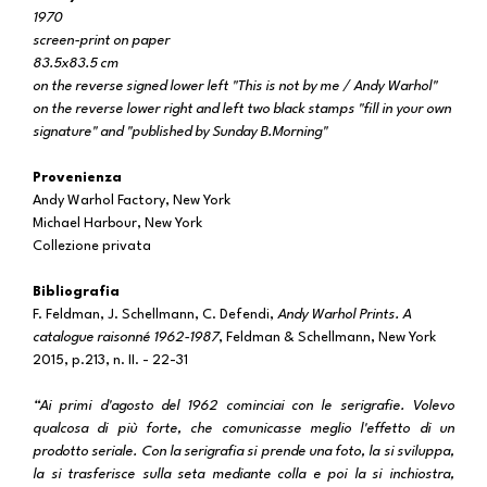
1970
screen-print on paper
83.5x83.5 cm
on the reverse signed lower left "This is not by me / Andy Warhol"
on the reverse lower right and left two black stamps "fill in your own
signature" and "published by Sunday B.Morning"
Provenienza
Andy Warhol Factory, New York
Michael Harbour, New York
Collezione privata
Bibliografia
F. Feldman, J. Schellmann, C. Defendi,
Andy Warhol Prints. A
catalogue raisonné 1962-1987
, Feldman & Schellmann, New York
2015, p.213, n. II. - 22-31
“Ai primi d'agosto del 1962 cominciai con le serigrafie. Volevo
qualcosa di più forte, che comunicasse meglio l'effetto di un
prodotto seriale. Con la serigrafia si prende una foto, la si sviluppa,
la si trasferisce sulla seta mediante colla e poi la si inchiostra,