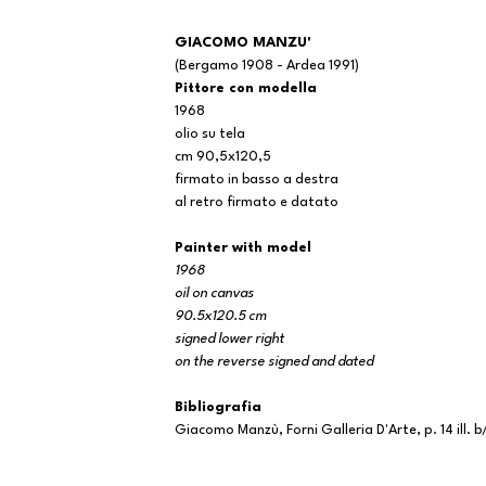
GIACOMO MANZU'
(Bergamo 1908 - Ardea
Pittore con modella
1968
olio su tela
cm 90,5x120,5
firmato in basso a destra
al retro firmato e datato
Painter with model
1968
oil on canvas
90.5x120.5 cm
signed lower right
on the reverse signed and dated
Bibliografia
Giacomo Manzù, Forni Galleria D'Arte, p. 14 ill. b