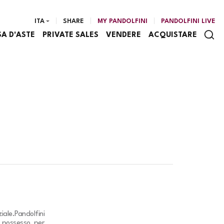
ITA
SHARE
MY PANDOLFINI
PANDOLFINI LIVE
SA D'ASTE
PRIVATE SALES
VENDERE
ACQUISTARE
iale.
Pandolfini
o possesso, per