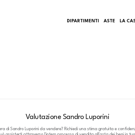
DIPARTIMENTI
ASTE
LA CA
Valutazione Sandro Luporini
era di Sandro Luporini da vendere? Richiedi una stima gratuita e confidenz
ò assisterti attraverso l'intero processo di vendita all'asta dei beni in tu