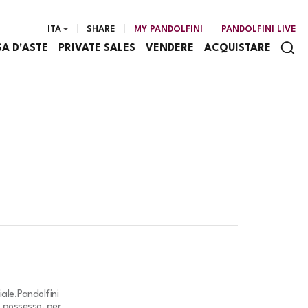
ITA
SHARE
MY PANDOLFINI
PANDOLFINI LIVE
SA D'ASTE
PRIVATE SALES
VENDERE
ACQUISTARE
iale.
Pandolfini
o possesso, per