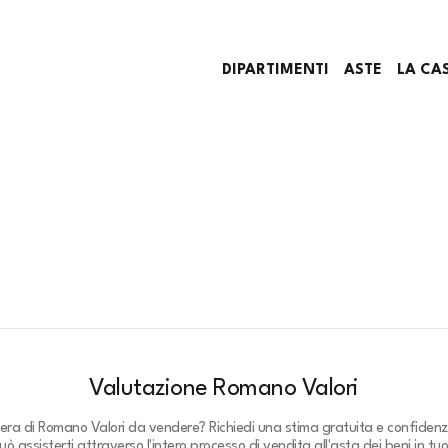
DIPARTIMENTI
ASTE
LA CA
Valutazione Romano Valori
pera di Romano Valori da vendere? Richiedi una stima gratuita e confidenz
ò assisterti attraverso l'intero processo di vendita all'asta dei beni in tu