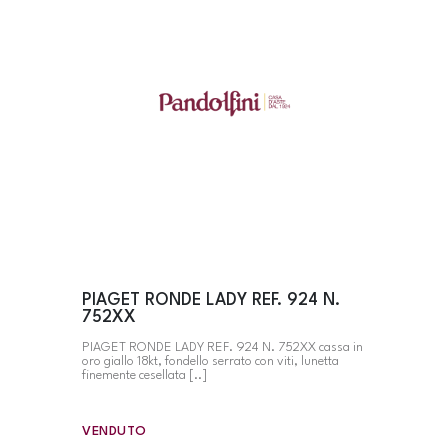
PIAGET RONDE LADY REF. 924 N.
752XX
PIAGET RONDE LADY REF. 924 N. 752XX cassa in
oro giallo 18kt, fondello serrato con viti, lunetta
finemente cesellata [..]
VENDUTO