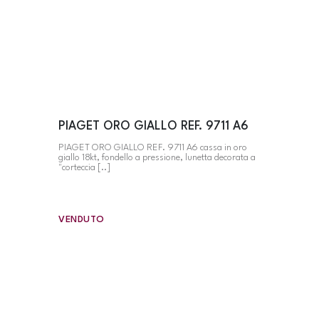
PIAGET ORO GIALLO REF. 9711 A6
PIAGET ORO GIALLO REF. 9711 A6 cassa in oro
giallo 18kt, fondello a pressione, lunetta decorata a
"corteccia [..]
VENDUTO