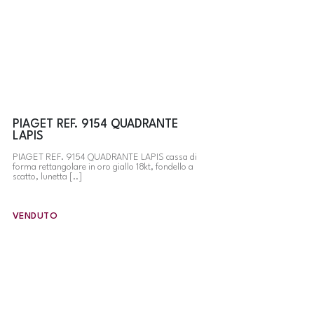
PIAGET REF. 9154 QUADRANTE
LAPIS
PIAGET REF. 9154 QUADRANTE LAPIS cassa di
forma rettangolare in oro giallo 18kt, fondello a
scatto, lunetta [..]
VENDUTO