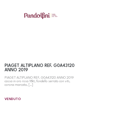
PIAGET ALTIPLANO REF. G0A43120
ANNO 2019
PIAGET ALTIPLANO REF. G0A43120 ANNO 2019
cassa in oro rosa 18kt, fondello serrato con viti,
corona marcata, [..]
VENDUTO