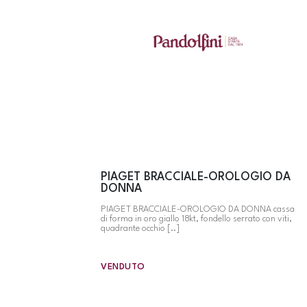
PIAGET BRACCIALE-OROLOGIO DA
DONNA
PIAGET BRACCIALE-OROLOGIO DA DONNA cassa
di forma in oro giallo 18kt, fondello serrato con viti,
quadrante occhio [..]
VENDUTO