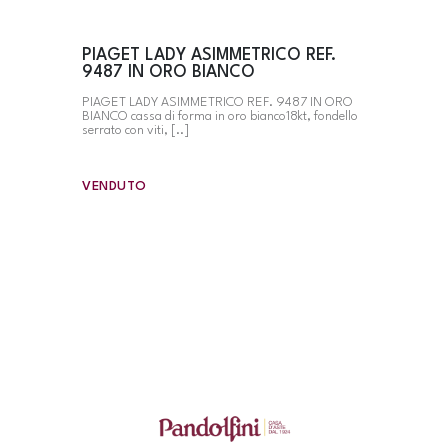
PIAGET LADY ASIMMETRICO REF.
9487 IN ORO BIANCO
PIAGET LADY ASIMMETRICO REF. 9487 IN ORO
BIANCO cassa di forma in oro bianco18kt, fondello
serrato con viti, [..]
VENDUTO