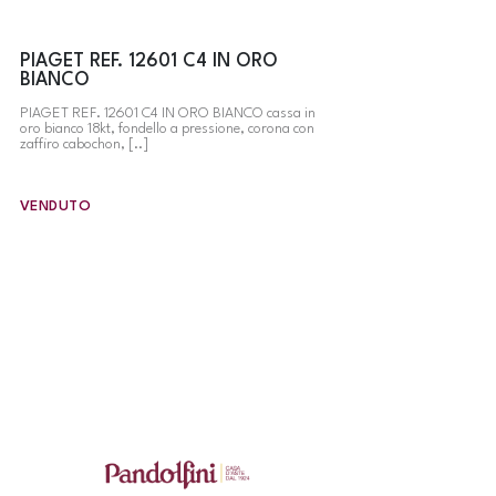
PIAGET REF. 12601 C4 IN ORO
BIANCO
PIAGET REF. 12601 C4 IN ORO BIANCO cassa in
oro bianco 18kt, fondello a pressione, corona con
zaffiro cabochon, [..]
VENDUTO