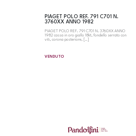
PIAGET POLO REF. 791 C701 N.
3760XX ANNO 1982
PIAGET POLO REF. 791 C701 N. 3760XX ANNO
1982 cassa in oro giallo 18kt, fondello serrato con
viti, corona posteriore, [..]
VENDUTO