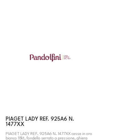
PIAGET LADY REF. 925A6 N.
1477XX
PIAGET LADY REF. 925A6 N. 1477XX cassa in oro
bianco 18kt, fondello serrato a pressione, ghiera