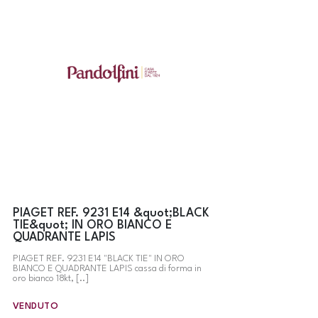
PIAGET REF. 9231 E14 &quot;BLACK
TIE&quot; IN ORO BIANCO E
QUADRANTE LAPIS
PIAGET REF. 9231 E14 "BLACK TIE" IN ORO
BIANCO E QUADRANTE LAPIS cassa di forma in
oro bianco 18kt, [..]
VENDUTO