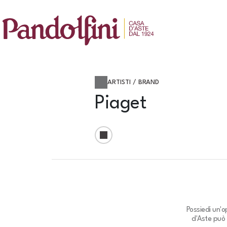
ARTISTI / BRAND
Piaget
Possiedi un'o
d'Aste può 