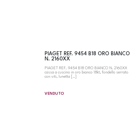
PIAGET REF. 9454 B18 ORO BIANCO
N. 2160XX
PIAGET REF. 9454 B18 ORO BIANCO N. 2160XX
cassa a cuscino in oro bianco 18kt, fondello serrato
con viti, lunetta [..]
VENDUTO