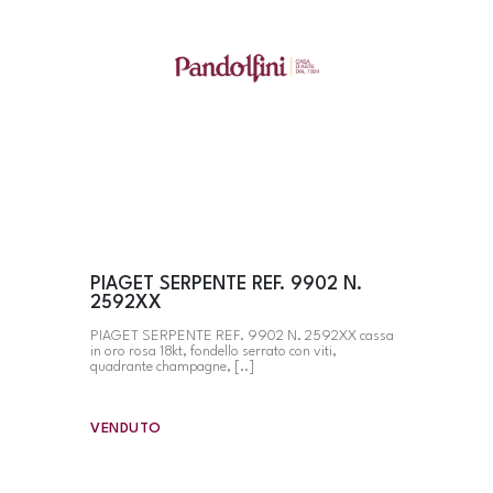
PIAGET SERPENTE REF. 9902 N.
2592XX
PIAGET SERPENTE REF. 9902 N. 2592XX cassa
in oro rosa 18kt, fondello serrato con viti,
quadrante champagne, [..]
VENDUTO