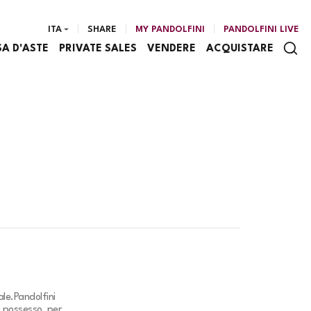
ITA
SHARE
MY PANDOLFINI
PANDOLFINI LIVE
SA D'ASTE
PRIVATE SALES
VENDERE
ACQUISTARE
ale.
Pandolfini
o possesso, per