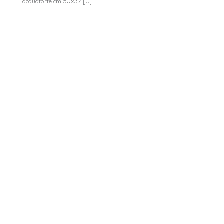
acquaforte cm 50x37 [..]