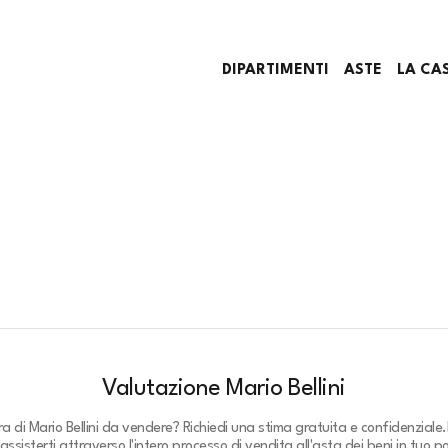
DIPARTIMENTI
ASTE
LA CA
Valutazione Mario Bellini
ra di Mario Bellini da vendere? Richiedi una stima gratuita e confidenziale.
assisterti attraverso l'intero processo di vendita all'asta dei beni in tuo p