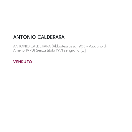
ANTONIO CALDERARA
ANTONIO CALDERARA (Abbiategrasso 1903 - Vacciano di
Ameno 1978) Senza titolo 1971 serigrafia [..]
VENDUTO