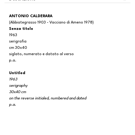
ANTONIO CALDERARA
(Abbiategrasso 1903 - Vacciano di Ameno 1978)
Senza titolo
1963
serigrafia
cm 30x40
siglato, numerato e datato al verso
p.a.
Untitled
1963
serigraphy
30x40 cm
on the reverse initialed, numbered and dated
p.a.