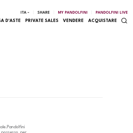
ITA
SHARE
MY PANDOLFINI
PANDOLFINI LIVE
SA D'ASTE
PRIVATE SALES
VENDERE
ACQUISTARE
ale.
Pandolfini
o possesso, per