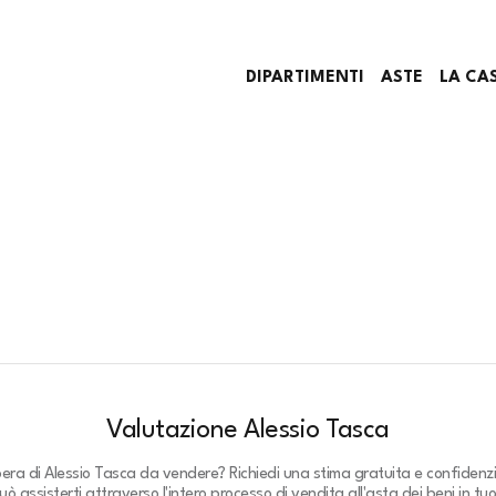
DIPARTIMENTI
ASTE
LA CA
Valutazione Alessio Tasca
pera di Alessio Tasca da vendere? Richiedi una stima gratuita e confidenzi
ò assisterti attraverso l'intero processo di vendita all'asta dei beni in tu