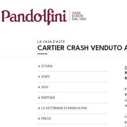
LA CASA D'ASTE
CARTIER CRASH VENDUTO A
STORIA
D
R
STAFF
R
SEDI
P
1
PARTNER
u
a
LA SETTIMANA DI PANDOLFINI
L
PRESS
p