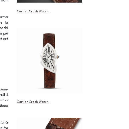
 ogni
Cartier Crash Watch
forma
 e la
pochi
i più
et set
 Jean-
ciò il
tti ai
Cartier Crash Watch
n Bond
rtante
ne tra