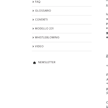
r
FAQ
c
GLOSSARIO
I
a
CONTATTI
p
e
MODELLO 231
g
a
WHISTLEBLOWING
VIDEO
D
NEWSLETTER
«
I
J
“
g
S
C
l