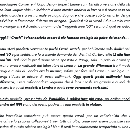
ean-Jaques Cartier e il Capo Design Rupert Emmerson. Un’altra versione della st
he Jean-Jaques vide un incidente d’auto mentre andava al lavoro e si chiese cosa s
otuto accadere a un normale orologio Bagnoire che avesse subito un urto del ge
osì chiese a Emmerson di farne un disegno. Qualsiasi sia la verità i due uomini cr
n orologio che è diventato sinonimo dei “ruggenti anni ‘60” e icona di quel periodo.
ggi il “Crash” è riconosciuto essere il più famoso orologio da polso del mondo…
ono stati prodotti veramente pochi Crash watch
, probabilmente
solo dodici nei
nni ’60
e per soddisfare la crescente domanda dei clienti di Cartier,
altri 12 alla fine
nni ’80
. Dal 1991 la produzione viene spostata a Parigi, solo un paio di ordini sp
urono ancora realizzati dai laboratori di Londra.
La grande differenza
tra il mode
arigi e quello di Londra
era la misura
, infatti per fare del Crash un orologio un
arigi ridusse le misure di pochi millimetri.
Oggi questi pochi millimetri fan
ifferenza
, i veri “aficionados” vogliono che il loro Crash sia grande e quindi 
ercare tra quelli
prodotti a Londra
e quelli
sono veramente rarissimi.
uesto modello, presentato da
Pandolfini è addirittura più raro,
un ordine specia
ondra del 1991
e uno dei pochi, pochissimi mai
prodotti in platino.
he incredibile tentazione può essere questa rarità per un collezionista che v
rricchire la propria collezione? E per tutti gli altri, come può essere possibile resi
ascino di questo celebre orologio?
Non ti senti immediatamente trasportato su una