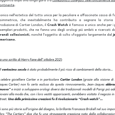
aggiunta dopo una lunga gara tra
collezionisti collegati telefonicamente da
ontinente
.
conico nell’estetica del tutto unica per la peculiare e affascinate cassa di 
simmetrica, che inevitabilmente ha contribuito a segnare la storia
roduzione di Cartier London, il
Crash Watch
è famoso e unico anche per i 
semplari prodotti, che ne fanno uno degli orologi più ambiti e ricercati da
randi collezionisti
, nonché l’oggetto di culto sfoggiato largamente dal
j
mericano
.
a uno scritto di Harry Fane dell’ ottobre 2021:
Il
ventesimo secolo
è stato probabilmente il più ricco di cambiamenti della storia…
l celebre gioielliere Cartier e in particolare
Cartier London
(grazie alla visione di
aques Cartier) non fu certo escluso da questo rinnovamento, Jean-Jaques
abbrac
nuovo”
e iniziò a sviluppare orologi diversi dai tradizionali modelli di Parigi più ada
iovani alla moda che, con i loro vestiti appariscenti, avrebbero visitato il negozio i
treet.
Una delle primissime creazioni fu il rivoluzionario “Crash watch”…
i sono più storie sull’origine del disegno, la brillante Francesca Brickell nel suo impo
ibro “The Cartiers” dice che fu una stravagante creazione nata dalla collaborazio