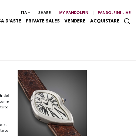
ITA
SHARE
MY PANDOLFINI
PANDOLFINI LIVE
SA D'ASTE
PRIVATE SALES
VENDERE
ACQUISTARE
ch
del
 come
stato
a sul
stata