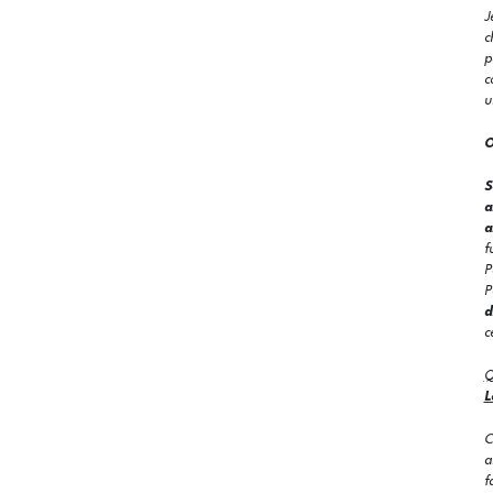
J
c
p
c
u
O
S
a
a
f
P
P
d
c
Q
L
C
a
f