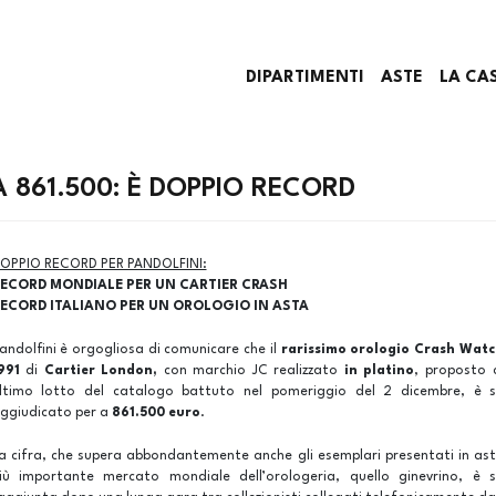
DIPARTIMENTI
ASTE
LA CA
 861.500: È DOPPIO RECORD
OPPIO RECORD PER PANDOLFINI:
ECORD MONDIALE PER UN CARTIER CRASH
ECORD ITALIANO PER UN OROLOGIO IN ASTA
andolfini è orgogliosa di comunicare che il
rarissimo orologio
Crash Wat
991
di
Cartier London,
con marchio JC realizzato
in platino
, proposto
ltimo lotto del catalogo battuto nel pomeriggio del 2 dicembre, è 
ggiudicato per a
861.500 euro
.
a cifra, che supera abbondantemente anche gli esemplari presentati in ast
iù importante mercato mondiale dell’orologeria, quello ginevrino, è 