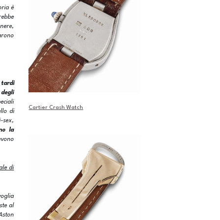
oria è
arebbe
nere,
earono
 tardi
 degli
eciali
Cartier Crash Watch
llo di
i-sex,
no la
devono
le di
oglia
ste al
 Aston