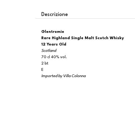
Descrizione
Glentromie
Rare Highland Single Malt Scotch Whisky
12 Years Old
Scotland
70 cl 40% vol.
2 bt
E
Imported by Villa Colonna