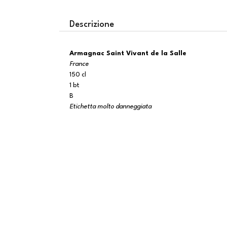
Descrizione
Armagnac Saint Vivant de la Salle
France
150 cl
1 bt
B
Etichetta molto danneggiata