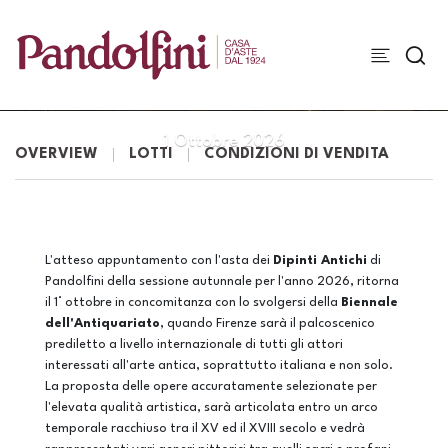
DIPINTI ANTICHI
1 Ottobre 2026
OVERVIEW
LOTTI
CONDIZIONI DI VENDITA
L'atteso appuntamento con l'asta dei
Dipinti Antichi
di
Pandolfini della sessione autunnale per l'anno 2026, ritorna
il 1° ottobre in concomitanza con lo svolgersi della
Biennale
dell'Antiquariato
, quando Firenze sarà il palcoscenico
prediletto a livello internazionale di tutti gli attori
interessati all'arte antica, soprattutto italiana e non solo.
La proposta delle opere accuratamente selezionate per
l'elevata qualità artistica, sarà articolata entro un arco
temporale racchiuso tra il XV ed il XVIII secolo e vedrà