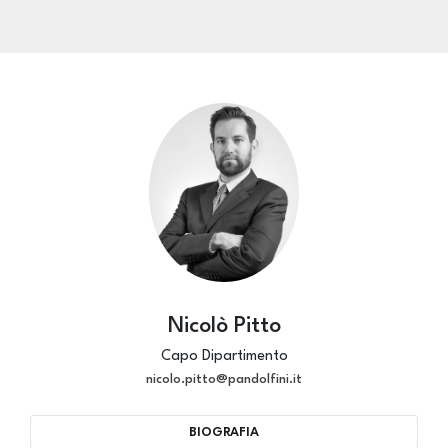
consueto, nelle sale della nostra sede i
n Palazzo Ramirez
Montalvo
dal 25 al 30 settembre
con orario continuato
dalle 10:00 alle 18:00
, dove potremmo condividere la
passione per la pittura antica, la ricerca ed il bello.
Per ottenere ulteriori informazioni in merito all'asta, Vi
preghiamo cortesemente di contattarci all'indirizzo mail:
dipintiantichi@pandolfini.it
Nicolò Pitto
Capo Dipartimento
nicolo.pitto@pandolfini.it
BIOGRAFIA