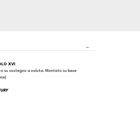
OLO XVI
ato su sostegno a voluta. Montato su base
ase)
TURY