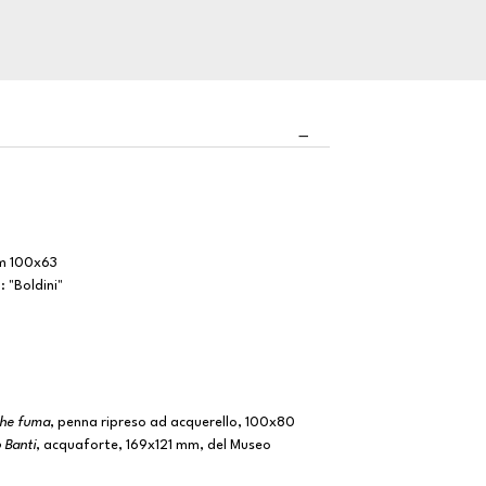
mm 100x63
: "Boldini"
 che fuma
, penna ripreso ad acquerello, 100x80
o Banti
, acquaforte, 169x121 mm, del Museo