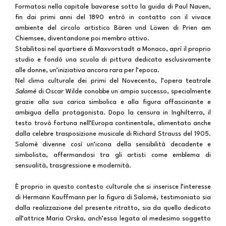
Formatosi nella capitale bavarese sotto la guida di Paul Nauen,
fin dai primi anni del 1890 entrò in contatto con il vivace
ambiente del circolo artistico Bären und Löwen di Prien am
Chiemsee, diventandone poi membro attivo.
Stabilitosi nel quartiere di Maxvorstadt a Monaco, aprì il proprio
studio e fondò una scuola di pittura dedicata esclusivamente
alle donne, un’iniziativa ancora rara per l’epoca.
Nel clima culturale dei primi del Novecento, l’opera teatrale
Salomè
di Oscar Wilde conobbe un ampio successo, specialmente
grazie alla sua carica simbolica e alla figura affascinante e
ambigua della protagonista. Dopo la censura in Inghilterra, il
testo trovò fortuna nell’Europa continentale, alimentato anche
dalla celebre trasposizione musicale di Richard Strauss del 1905.
Salomè divenne così un’icona della sensibilità decadente e
simbolista, affermandosi tra gli artisti come emblema di
sensualità, trasgressione e modernità.
È proprio in questo contesto culturale che si inserisce l’interesse
di Hermann Kauffmann per la figura di Salomè, testimoniato sia
dalla realizzazione del presente ritratto, sia da quello dedicato
all’attrice Maria Orska, anch’essa legata al medesimo soggetto