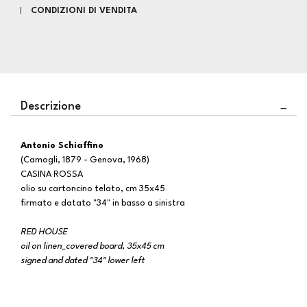
CONDIZIONI DI VENDITA
Descrizione
Antonio Schiaffino
(Camogli, 1879 - Genova, 1968)
CASINA ROSSA
olio su cartoncino telato, cm 35x45
firmato e datato "34" in basso a sinistra
RED HOUSE
oil on linen_covered board, 35x45 cm
signed and dated "34" lower left