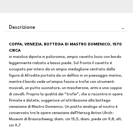
Descrizione
COPPA, VENEZIA, BOTTEGA DI MASTRO DOMENICO, 1570
CIRCA
in maiolica dipinta in policromia, ampio cavetto liscio con bordo
leggermente rialzato e basso piede. Sul fronte il cavetto è
occupato per intero da un ampio medaglione centrato dalla
figura di Afrodite portata da un delfino in un paesaggio marino,
mentre il bordo vede un’ampia fascia a trofei con strumenti
musicali, un putto suonatore, un mascherone, armi e una coppia
di cavalli. Proprio la qualità dei “trofei”, che si riscontra in opere
firmate e datate, suggerisce un’attribuzione alla bottega
veneziana di Mastro Domenico. Un piatto analogo al nostro è
conservato tra le opere veneziane dell’Herzog Anton Ulrich-
Museum di Braunschweig; diam. cm 15,5, diam. piede cm 9,8, alt.
cm 9,7