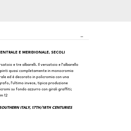
toio e tre albarelli. Il versatoio e l’albarello
dipinti quasi completamente in monocromia
trale ed è decorato in policromia con una
igrafo, l’ultimo invece, tipica produzione
icromi su fondo azzurro con girali graffiti;
cm 12
OUTHERN ITALY, 17TH/18TH CENTURIES