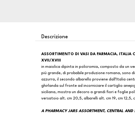
Descrizione
ASSORTIMENTO DI VASI DA FARMACIA, ITALIA CENTRALE E MERIDIONALE, SECOLI
XVII/XVIII
in maiolica dipinta in policromia, composto da un versa
più grande, di probabile produzione romana, sono 
azzurra, il secondo albarello proviene dall’Italia cen
ghirlanda sul fronte ad incorniciare il cartiglio anep
siciliana, mostra un decoro a grandi fiori e foglie pol
versatoio alt. cm 20,5, albarelli alt. cm 19, cm 12,5, 
A PHARMACY JARS ASSORTMENT, CENTRAL AND S