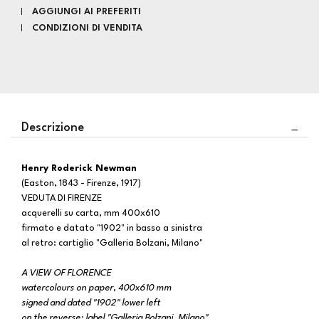
AGGIUNGI AI PREFERITI
CONDIZIONI DI VENDITA
Descrizione
Henry Roderick Newman
(Easton, 1843 - Firenze, 1917)
VEDUTA DI FIRENZE
acquerelli su carta, mm 400x610
firmato e datato "1902" in basso a sinistra
al retro: cartiglio "Galleria Bolzani, Milano"
A VIEW OF FLORENCE
watercolours on paper, 400x610 mm
signed and dated "1902" lower left
on the reverse: label "Galleria Bolzani, Milano"