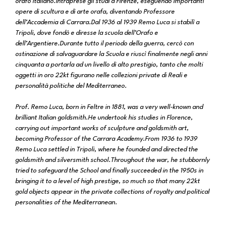
orafo italiano.Intraprese gli studi a Firenze, eseguendo importanti
opere di scultura e di arte orafa, diventando Professore
dell’Accademia di Carrara.Dal 1936 al 1939 Remo Luca si stabilì a
Tripoli, dove fondò e diresse la scuola dell’Orafo e
dell’Argentiere.Durante tutto il periodo della guerra, cercò con
ostinazione di salvaguardare la Scuola e riuscì finalmente negli anni
cinquanta a portarla ad un livello di alto prestigio, tanto che molti
oggetti in oro 22kt figurano nelle collezioni private di Reali e
personalità politiche del Mediterraneo.
Prof. Remo Luca, born in Feltre in 1881, was a very well-known and
brilliant Italian goldsmith.He undertook his studies in Florence,
carrying out important works of sculpture and goldsmith art,
becoming Professor of the Carrara Academy.From 1936 to 1939
Remo Luca settled in Tripoli, where he founded and directed the
goldsmith and silversmith school.Throughout the war, he stubbornly
tried to safeguard the School and finally succeeded in the 1950s in
bringing it to a level of high prestige, so much so that many 22kt
gold objects appear in the private collections of royalty and political
personalities of the Mediterranean.