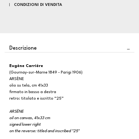
CONDIZIONI DI VENDITA
Descrizione
Eugène Carrière
(Gournay-sur-Marne 1849 - Parigi 1906)
ARSÈNE
olio su tela, cm 41x33
firmato in basso a destra
retro: titolato e iscritto “25”
ARSÈNE
oil on canvas, 41x33 cm
signed lower right
on the reverse: titled and inscribed "25"