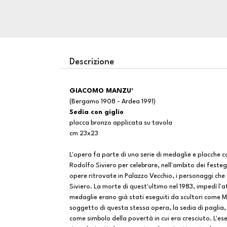
Descrizione
GIACOMO MANZU'
(Bergamo 1908 - Ardea 1991)
Sedia con giglio
placca bronzo applicata su tavola
cm 23x23
L'opera fa parte di una serie di medaglie e placche
Rodolfo Siviero per celebrare, nell'ambito dei feste
opere ritrovate in Palazzo Vecchio, i personaggi che 
Siviero. La morte di quest'ultimo nel 1983, impedì l'a
medaglie erano già stati eseguiti da scultori come Ma
soggetto di questa stessa opera, la sedia di paglia
come simbolo della povertà in cui era cresciuto. L'es