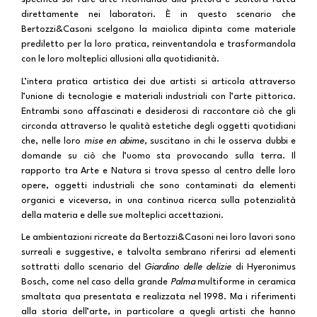
direttamente nei laboratori. È in questo scenario che
Bertozzi&Casoni scelgono la maiolica dipinta come materiale
prediletto per la loro pratica, reinventandola e trasformandola
con le loro molteplici allusioni alla quotidianità.
L’intera pratica artistica dei due artisti si articola attraverso
l’unione di tecnologie e materiali industriali con l’arte pittorica.
Entrambi sono affascinati e desiderosi di raccontare ciò che gli
circonda attraverso le qualità estetiche degli oggetti quotidiani
che, nelle loro
mise en abime,
suscitano in chi le osserva dubbi e
domande su ciò che l’uomo sta provocando sulla terra. Il
rapporto tra Arte e Natura si trova spesso al centro delle loro
opere, oggetti industriali che sono contaminati da elementi
organici e viceversa, in una continua ricerca sulla potenzialità
della materia e delle sue molteplici accettazioni.
Le ambientazioni ricreate da Bertozzi&Casoni nei loro lavori sono
surreali e suggestive, e talvolta sembrano riferirsi ad elementi
sottratti dallo scenario del
Giardino delle delizie
di Hyeronimus
Bosch, come nel caso della grande
Palma
multiforme in ceramica
smaltata
qua
presentata e realizzata
nel 1998. Ma i riferimenti
alla storia dell’arte, in particolare a quegli artisti che hanno