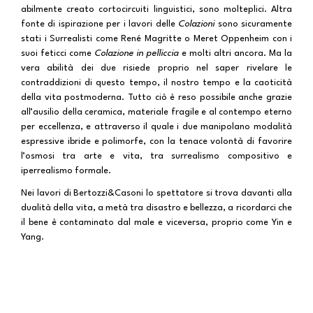
abilmente creato cortocircuiti linguistici, sono molteplici. Altra
fonte di ispirazione per i lavori delle
Colazioni
sono sicuramente
stati i
Surrealisti
come René Magritte
o Meret Oppenheim con i
suoi feticci come
Colazione in pelliccia
e molti altri ancora. Ma la
vera abilità dei due risiede proprio nel saper rivelare le
contraddizioni di questo tempo, il nostro tempo e la caoticità
della vita postmoderna. Tutto ciò è reso possibile anche grazie
all’ausilio della ceramica, materiale fragile e al contempo eterno
per eccellenza, e attraverso il quale i due manipolano modalità
espressive ibride e polimorfe, con la tenace volontà di favorire
l’osmosi tra arte e vita, tra surrealismo compositivo e
iperrealismo formale.
Nei lavori di Bertozzi&Casoni lo spettatore si trova davanti alla
dualità della vita, a metà tra disastro e bellezza, a ricordarci che
il bene è contaminato dal male e viceversa, proprio come Yin e
Yang.