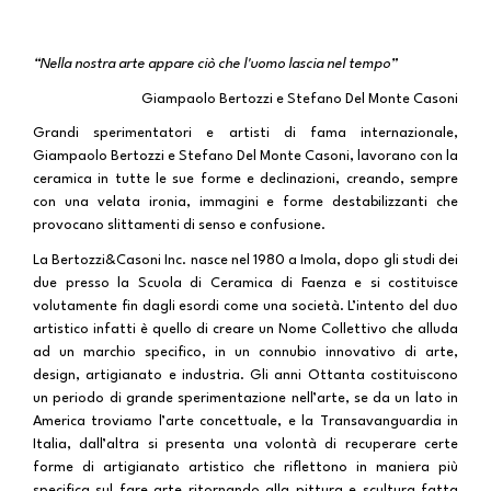
“Nella nostra arte appare ciò che l'uomo lascia nel tempo”
Giampaolo Bertozzi e Stefano Del Monte Casoni
Grandi sperimentatori e artisti di fama internazionale,
Giampaolo Bertozzi e Stefano Del Monte Casoni, lavorano con la
ceramica in tutte le sue forme e declinazioni, creando, sempre
con una velata ironia, immagini e forme destabilizzanti che
provocano slittamenti di senso e confusione.
La Bertozzi&Casoni Inc. nasce nel 1980 a Imola, dopo gli studi dei
due presso la Scuola di Ceramica di Faenza e si costituisce
volutamente fin dagli esordi come una società. L’intento del duo
artistico infatti è quello di creare un Nome Collettivo che alluda
ad un marchio specifico, in un connubio innovativo di arte,
design, artigianato e industria. Gli anni Ottanta costituiscono
un periodo di grande sperimentazione nell’arte, se da un lato in
America troviamo l’arte concettuale, e la Transavanguardia in
Italia, dall’altra si presenta una volontà di recuperare certe
forme di artigianato artistico che riflettono in maniera più
specifica sul fare arte ritornando alla pittura e scultura fatta