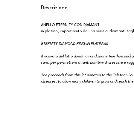
Descrizione
ANELLO ETERNITY CON DIAMANTI
in platino, impreziosito da una serie di diamanti tagli
ETERNITY DIAMOND RING IN PLATINUM
Il ricavato del lotto donati a Fondazione Telethon andrà
rare, per permettere a tanti bambini di crescere e raggi
The proceeds from this lot donated to the Telethon Fou
diseases, to allow many children to grow and reach the 